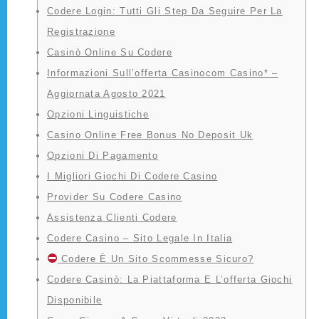
Codere Login: Tutti Gli Step Da Seguire Per La
Registrazione
Casinò Online Su Codere
Informazioni Sull’offerta Casinocom Casino* –
Aggiornata Agosto 2021
Opzioni Linguistiche
Casino Online Free Bonus No Deposit Uk
Opzioni Di Pagamento
I Migliori Giochi Di Codere Casino
Provider Su Codere Casino
Assistenza Clienti Codere
Codere Casino – Sito Legale In Italia
Codere È Un Sito Scommesse Sicuro?
Codere Casinò: La Piattaforma E L’offerta Giochi
Disponibile