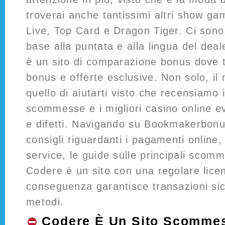
troverai anche tantissimi altri show 
Live, Top Card e Dragon Tiger. Ci sono, 
base alla puntata e alla lingua del de
è un sito di comparazione bonus dove t
bonus e offerte esclusive. Non solo, il 
quello di aiutarti visto che recensiamo i 
scommesse e i migliori casino online e
e difetti. Navigando su Bookmakerbonu
consigli riguardanti i pagamenti online,
service, le guide sulle principali scomm
Codere è un sito con una regolare licenz
conseguenza garantisce transazioni sic
metodi.
Codere È Un Sito Scommes