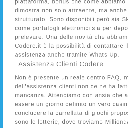
piattaforma, bonus che come abbiamo g
dimostra non solo attraente, ma anche
strutturato. Sono disponibili però sia Sk
come portafogli elettronici sia per dep
prelevare. Una delle novità che abbia
Codere.it è la possibilità di contattare i
assistenza anche tramite Whats Up.
Assistenza Clienti Codere
Non è presente un reale centro FAQ, ma
dell’assistenza clienti non ce ne ha fatt
mancanza. Attendiamo con ansia che 
essere un giorno definito un vero casi
concludere la carrellata di giochi propo
sono le lotterie, dove troviamo Milliond