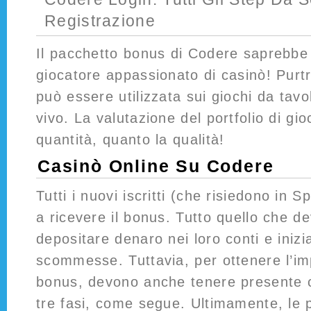
Registrazione
Il pacchetto bonus di Codere saprebbe 
giocatore appassionato di casinò! Purtr
può essere utilizzata sui giochi da tavo
vivo. La valutazione del portfolio di gio
quantità, quanto la qualità!
Casinò Online Su Codere
Tutti i nuovi iscritti (che risiedono in 
a ricevere il bonus. Tutto quello che d
depositare denaro nei loro conti e inizi
scommesse. Tuttavia, per ottenere l’i
bonus, devono anche tenere presente c
tre fasi, come segue. Ultimamente, le 