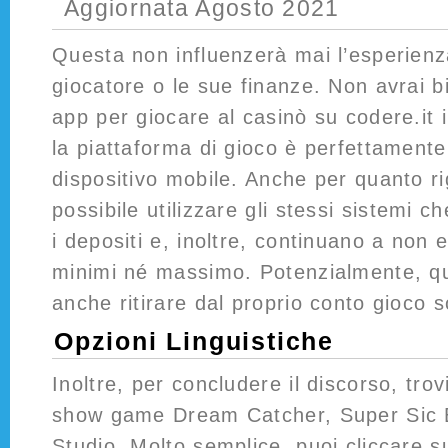
Aggiornata Agosto 2021
Questa non influenzerà mai l’esperienz
giocatore o le sue finanze. Non avrai b
app per giocare al casinò su codere.it 
la piattaforma di gioco è perfettamente
dispositivo mobile. Anche per quanto ri
possibile utilizzare gli stessi sistemi 
i depositi e, inoltre, continuano a non e
minimi né massimo. Potenzialmente, qui
anche ritirare dal proprio conto gioco s
Opzioni Linguistiche
Inoltre, per concludere il discorso, tro
show game Dream Catcher, Super Sic B
Studio. Molto semplice, puoi cliccare su