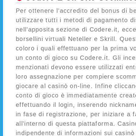
Per ottenere l’accredito del bonus di 
utilizzare tutti i metodi di pagamento di
nell’apposita sezione di Codere.it, ecce
borsellini virtuali Neteller e Skrill. Qu
coloro i quali effettuano per la prima vo
un conto di gioco su Codere.it. Gli ince
menzionati devono essere utilizzati entr
loro assegnazione per compiere scomm
giocare al casinò on-line. Infine cliccand
conto di gioco è immediatamente creat
effettuando il login, inserendo nicknam
in fase di registrazione, per iniziare a f
all’interno di questa piattaforma. Casi
indipendente di informazioni sui casinò 