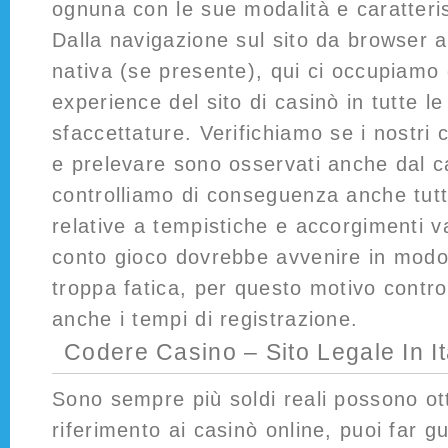
ognuna con le sue modalità e caratteris
Dalla navigazione sul sito da browser a
nativa (se presente), qui ci occupiamo 
experience del sito di casinò in tutte le
sfaccettature. Verifichiamo se i nostri c
e prelevare sono osservati anche dal c
controlliamo di conseguenza anche tutt
relative a tempistiche e accorgimenti va
conto gioco dovrebbe avvenire in modo
troppa fatica, per questo motivo contr
anche i tempi di registrazione.
Codere Casino – Sito Legale In It
Sono sempre più soldi reali possono ot
riferimento ai casinò online, puoi far g