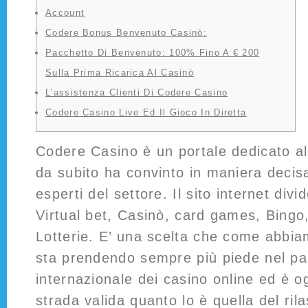
Account
Codere Bonus Benvenuto Casinò:
Pacchetto Di Benvenuto: 100% Fino A € 200
Sulla Prima Ricarica Al Casinò
L’assistenza Clienti Di Codere Casino
Codere Casino Live Ed Il Gioco In Diretta
Codere Casino è un portale dedicato al 
da subito ha convinto in maniera decisa 
esperti del settore. Il sito internet divid
Virtual bet, Casinò, card games, Bingo,
Lotterie. E’ una scelta che come abbiam
sta prendendo sempre più piede nel p
internazionale dei casino online ed è 
strada valida quanto lo è quella del ril