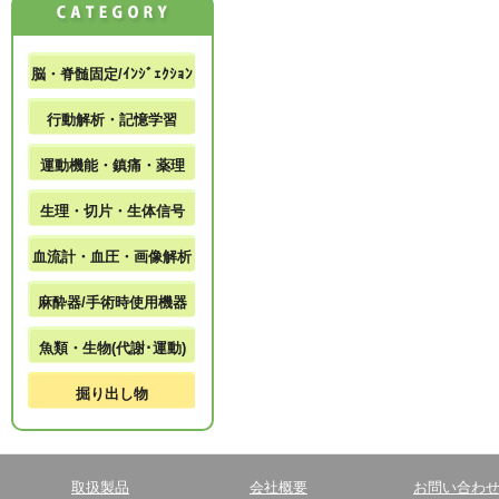
脳・脊髄固定/ｲﾝｼﾞｪｸｼｮﾝ
行動解析・記憶学習
運動機能・鎮痛・薬理
生理・切片・生体信号
血流計・血圧・画像解析
麻酔器/手術時使用機器
魚類・生物(代謝･運動)
掘り出し物
取扱製品
会社概要
お問い合わ