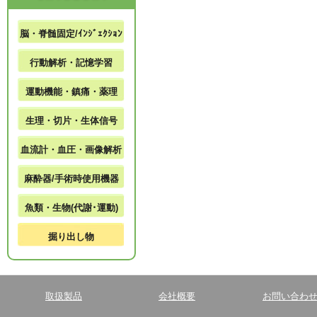
脳・脊髄固定/ｲﾝｼﾞｪｸｼｮﾝ
行動解析・記憶学習
運動機能・鎮痛・薬理
生理・切片・生体信号
血流計・血圧・画像解析
麻酔器/手術時使用機器
魚類・生物(代謝･運動)
掘り出し物
取扱製品
会社概要
お問い合わ