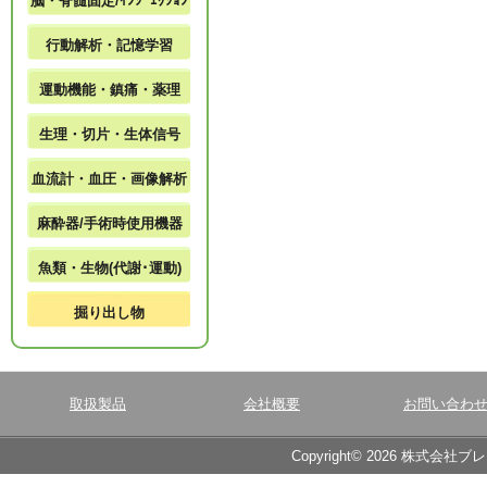
脳・脊髄固定/ｲﾝｼﾞｪｸｼｮﾝ
行動解析・記憶学習
運動機能・鎮痛・薬理
生理・切片・生体信号
血流計・血圧・画像解析
麻酔器/手術時使用機器
魚類・生物(代謝･運動)
掘り出し物
取扱製品
会社概要
お問い合わ
Copyright© 2026 株式会社ブ