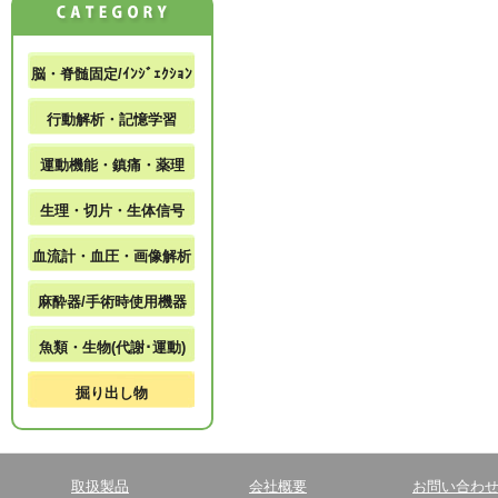
脳・脊髄固定/ｲﾝｼﾞｪｸｼｮﾝ
行動解析・記憶学習
運動機能・鎮痛・薬理
生理・切片・生体信号
血流計・血圧・画像解析
麻酔器/手術時使用機器
魚類・生物(代謝･運動)
掘り出し物
取扱製品
会社概要
お問い合わ