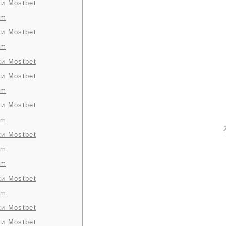
и Mostbet
om
и Mostbet
om
и Mostbet
и Mostbet
om
и Mostbet
om
и Mostbet
om
om
и Mostbet
om
и Mostbet
и Mostbet