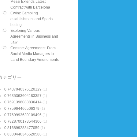
Messi Extends Latest
Contract with Barcelona
Cwinz Gambling
establishment and Sports
betting
Exploring Various
Agreements in Business and
Law
Contract Agreements: From
Social Media Managers to
Land Boundary Amendments
カテゴリー
0.7437040376120129
(1)
0.7635363604183357
(1)
0.7691398083836414
(1)
0.775964466506379
(1)
0.7769993639109496
(1)
0.7828700173544306
(1)
0.816899288477059
(1)
0.8300440346520588
(1)