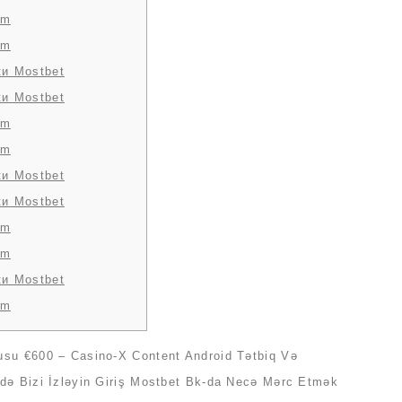
om
om
и Mostbet
и Mostbet
om
om
и Mostbet
и Mostbet
om
om
и Mostbet
om
usu €600 – Casino-X Content Android Tətbiq Və
də Bizi İzləyin Giriş Mostbet Bk-da Necə Mərc Etmək