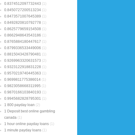
0.8374512097732443
(1)
0.8450727200513234
(1)
0.8473571007645389
(1)
0.8492820810792778
(1)
0.8625779659154508
(1)
0.8662948643543186
(1)
0.8765884180447617
(1)
0.8799336533449006
(1)
0.8815043428790481
(1)
0.9269963320631573
(2)
0.9323122918831228
(1)
0.9570219740445363
(1)
0.9699811775386014
(1)
0.9823058668311995
(1)
0.9870166103840193
(1)
0.9945682828795301
(1)
1 800 payday loan
(2)
1 Deposit best online gambling
canada
(1)
1 hour online payday loans
(1)
1 minute payday loans
(1)