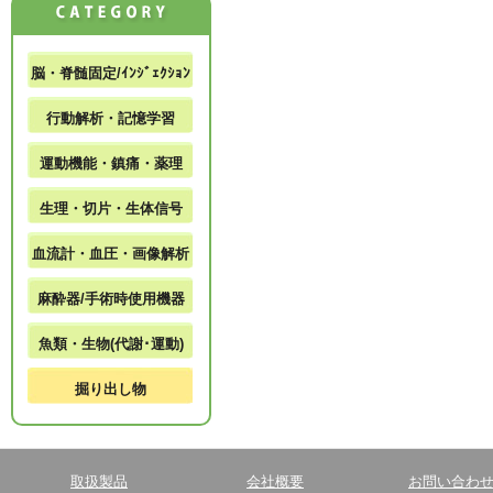
脳・脊髄固定/ｲﾝｼﾞｪｸｼｮﾝ
行動解析・記憶学習
運動機能・鎮痛・薬理
生理・切片・生体信号
血流計・血圧・画像解析
麻酔器/手術時使用機器
魚類・生物(代謝･運動)
掘り出し物
取扱製品
会社概要
お問い合わ