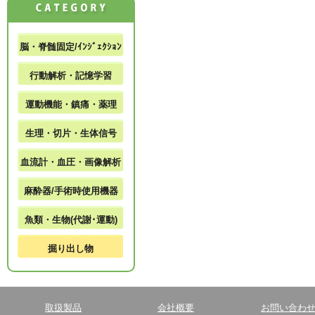
脳・脊髄固定/ｲﾝｼﾞｪｸｼｮﾝ
行動解析・記憶学習
運動機能・鎮痛・薬理
生理・切片・生体信号
血流計・血圧・画像解析
麻酔器/手術時使用機器
魚類・生物(代謝･運動)
掘り出し物
取扱製品
会社概要
お問い合わ