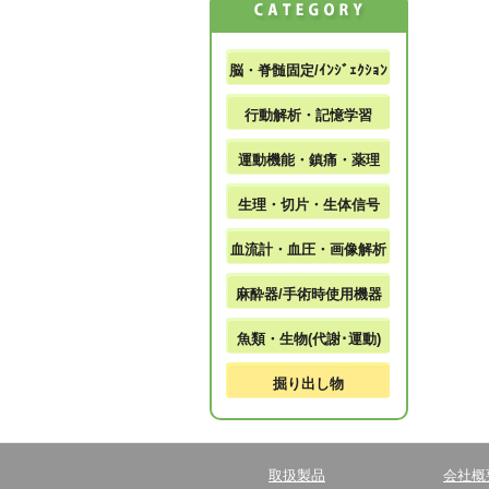
脳・脊髄固定/ｲﾝｼﾞｪｸｼｮﾝ
行動解析・記憶学習
運動機能・鎮痛・薬理
生理・切片・生体信号
血流計・血圧・画像解析
麻酔器/手術時使用機器
魚類・生物(代謝･運動)
掘り出し物
取扱製品
会社概