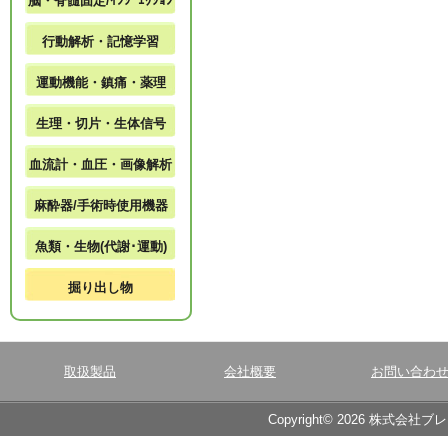
脳・脊髄固定/ｲﾝｼﾞｪｸｼｮﾝ
行動解析・記憶学習
運動機能・鎮痛・薬理
生理・切片・生体信号
血流計・血圧・画像解析
麻酔器/手術時使用機器
魚類・生物(代謝･運動)
掘り出し物
取扱製品
会社概要
お問い合わ
Copyright© 2026 株式会社ブ