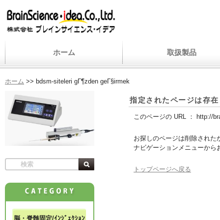
ホーム
取扱製品
ホーム
>>
bdsm-siteleri gГ¶zden geГ§irmek
指定されたページは存在
このページの URL ：
http://b
お探しのページは削除された
ナビゲーションメニューから
トップページへ戻る
脳・脊髄固定/ｲﾝｼﾞｪｸｼｮﾝ