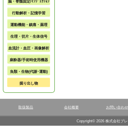
脳・脊髄固定/ｲﾝｼﾞｪｸｼｮﾝ
行動解析・記憶学習
運動機能・鎮痛・薬理
生理・切片・生体信号
血流計・血圧・画像解析
麻酔器/手術時使用機器
魚類・生物(代謝･運動)
掘り出し物
取扱製品
会社概要
お問い合わ
Copyright© 2026 株式会社ブ