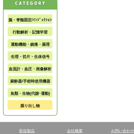
脳・脊髄固定/ｲﾝｼﾞｪｸｼｮﾝ
行動解析・記憶学習
運動機能・鎮痛・薬理
生理・切片・生体信号
血流計・血圧・画像解析
麻酔器/手術時使用機器
魚類・生物(代謝･運動)
掘り出し物
取扱製品
会社概要
お問い合わ