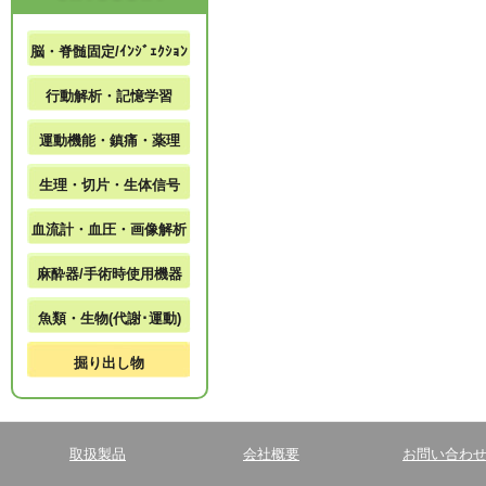
脳・脊髄固定/ｲﾝｼﾞｪｸｼｮﾝ
行動解析・記憶学習
運動機能・鎮痛・薬理
生理・切片・生体信号
血流計・血圧・画像解析
麻酔器/手術時使用機器
魚類・生物(代謝･運動)
掘り出し物
取扱製品
会社概要
お問い合わ