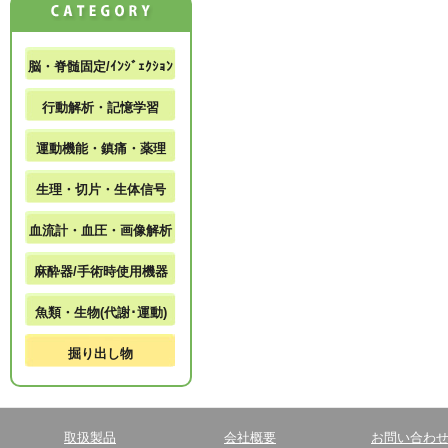
脳・脊髄固定/ｲﾝｼﾞｪｸｼｮﾝ
行動解析・記憶学習
運動機能・鎮痛・薬理
生理・切片・生体信号
血流計・血圧・画像解析
麻酔器/手術時使用機器
魚類・生物(代謝･運動)
掘り出し物
取扱製品
会社概要
お問い合わ