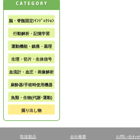
脳・脊髄固定/ｲﾝｼﾞｪｸｼｮﾝ
行動解析・記憶学習
運動機能・鎮痛・薬理
生理・切片・生体信号
血流計・血圧・画像解析
麻酔器/手術時使用機器
魚類・生物(代謝･運動)
掘り出し物
取扱製品
会社概要
お問い合わ