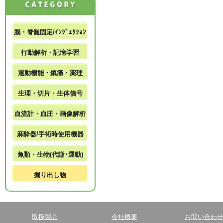
脳・脊髄固定/ｲﾝｼﾞｪｸｼｮﾝ
行動解析・記憶学習
運動機能・鎮痛・薬理
生理・切片・生体信号
血流計・血圧・画像解析
麻酔器/手術時使用機器
魚類・生物(代謝･運動)
掘り出し物
取扱製品
会社概要
お問い合わ