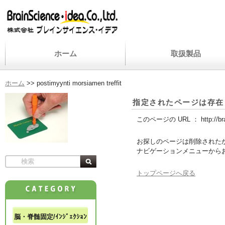
ホーム
取扱製品
ホーム
>>
postimyynti morsiamen treffit
指定されたページは存在
このページの URL ：
http://b
お探しのページは削除された
ナビゲーションメニューから
トップページへ戻る
脳・脊髄固定/ｲﾝｼﾞｪｸｼｮﾝ