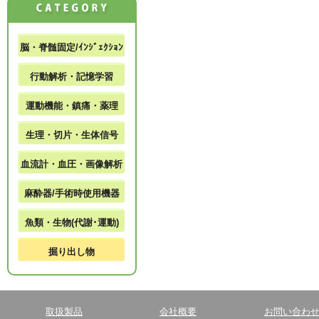
脳・脊髄固定/ｲﾝｼﾞｪｸｼｮﾝ
行動解析・記憶学習
運動機能・鎮痛・薬理
生理・切片・生体信号
血流計・血圧・画像解析
麻酔器/手術時使用機器
魚類・生物(代謝･運動)
掘り出し物
取扱製品
会社概要
お問い合わ