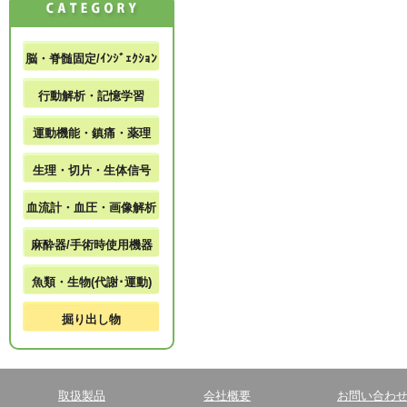
脳・脊髄固定/ｲﾝｼﾞｪｸｼｮﾝ
行動解析・記憶学習
運動機能・鎮痛・薬理
生理・切片・生体信号
血流計・血圧・画像解析
麻酔器/手術時使用機器
魚類・生物(代謝･運動)
掘り出し物
取扱製品
会社概要
お問い合わ