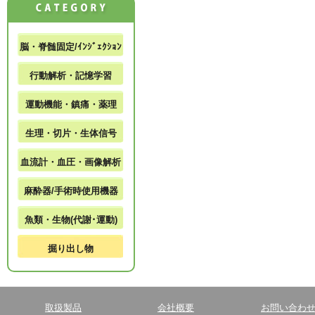
脳・脊髄固定/ｲﾝｼﾞｪｸｼｮﾝ
行動解析・記憶学習
運動機能・鎮痛・薬理
生理・切片・生体信号
血流計・血圧・画像解析
麻酔器/手術時使用機器
魚類・生物(代謝･運動)
掘り出し物
取扱製品
会社概要
お問い合わ