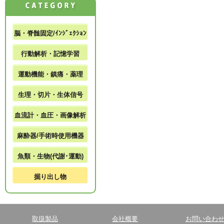
脳・脊髄固定/ｲﾝｼﾞｪｸｼｮﾝ
行動解析・記憶学習
運動機能・鎮痛・薬理
生理・切片・生体信号
血流計・血圧・画像解析
麻酔器/手術時使用機器
魚類・生物(代謝･運動)
掘り出し物
取扱製品
会社概要
お問い合わ