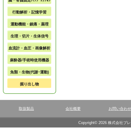
脳・脊髄固定/ｲﾝｼﾞｪｸｼｮﾝ
行動解析・記憶学習
運動機能・鎮痛・薬理
生理・切片・生体信号
血流計・血圧・画像解析
麻酔器/手術時使用機器
魚類・生物(代謝･運動)
掘り出し物
取扱製品
会社概要
お問い合わ
Copyright© 2026 株式会社ブ