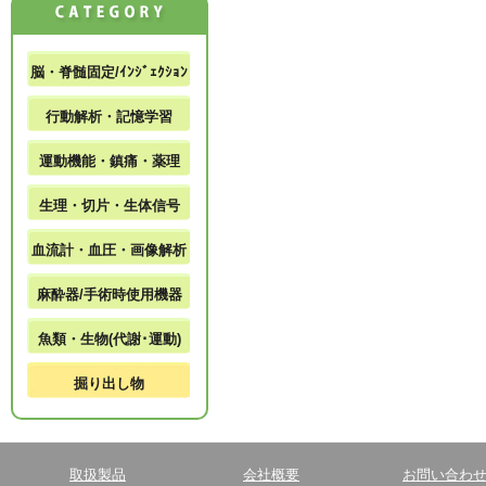
脳・脊髄固定/ｲﾝｼﾞｪｸｼｮﾝ
行動解析・記憶学習
運動機能・鎮痛・薬理
生理・切片・生体信号
血流計・血圧・画像解析
麻酔器/手術時使用機器
魚類・生物(代謝･運動)
掘り出し物
取扱製品
会社概要
お問い合わ