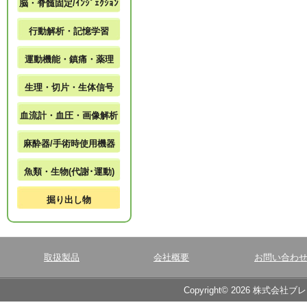
脳・脊髄固定/ｲﾝｼﾞｪｸｼｮﾝ
行動解析・記憶学習
運動機能・鎮痛・薬理
生理・切片・生体信号
血流計・血圧・画像解析
麻酔器/手術時使用機器
魚類・生物(代謝･運動)
掘り出し物
取扱製品
会社概要
お問い合わ
Copyright© 2026 株式会社ブ