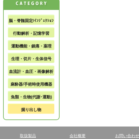
脳・脊髄固定/ｲﾝｼﾞｪｸｼｮﾝ
行動解析・記憶学習
運動機能・鎮痛・薬理
生理・切片・生体信号
血流計・血圧・画像解析
麻酔器/手術時使用機器
魚類・生物(代謝･運動)
掘り出し物
取扱製品
会社概要
お問い合わ