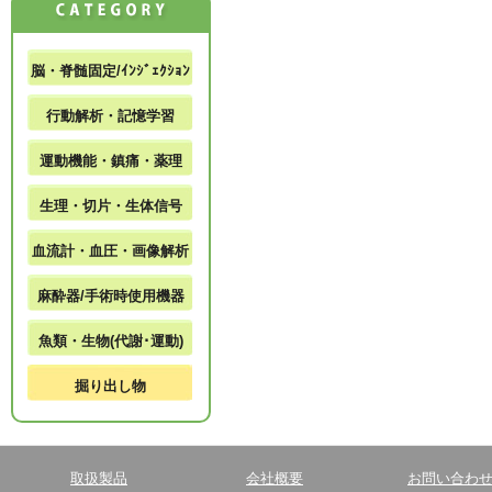
脳・脊髄固定/ｲﾝｼﾞｪｸｼｮﾝ
行動解析・記憶学習
運動機能・鎮痛・薬理
生理・切片・生体信号
血流計・血圧・画像解析
麻酔器/手術時使用機器
魚類・生物(代謝･運動)
掘り出し物
取扱製品
会社概要
お問い合わ