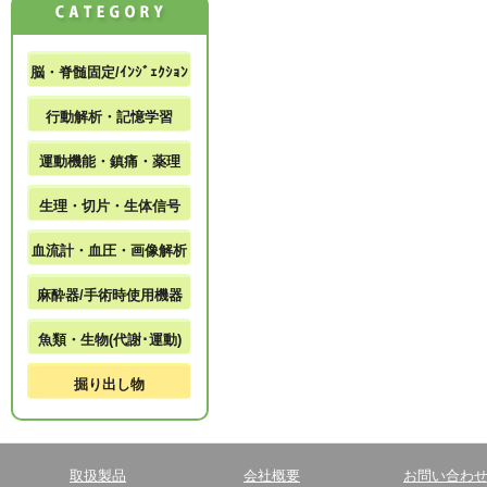
脳・脊髄固定/ｲﾝｼﾞｪｸｼｮﾝ
行動解析・記憶学習
運動機能・鎮痛・薬理
生理・切片・生体信号
血流計・血圧・画像解析
麻酔器/手術時使用機器
魚類・生物(代謝･運動)
掘り出し物
取扱製品
会社概要
お問い合わ