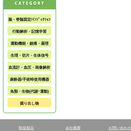
脳・脊髄固定/ｲﾝｼﾞｪｸｼｮﾝ
行動解析・記憶学習
運動機能・鎮痛・薬理
生理・切片・生体信号
血流計・血圧・画像解析
麻酔器/手術時使用機器
魚類・生物(代謝･運動)
掘り出し物
取扱製品
会社概要
お問い合わ