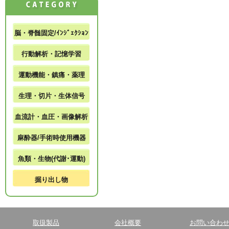
脳・脊髄固定/ｲﾝｼﾞｪｸｼｮﾝ
行動解析・記憶学習
運動機能・鎮痛・薬理
生理・切片・生体信号
血流計・血圧・画像解析
麻酔器/手術時使用機器
魚類・生物(代謝･運動)
掘り出し物
取扱製品
会社概要
お問い合わ