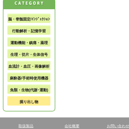
脳・脊髄固定/ｲﾝｼﾞｪｸｼｮﾝ
行動解析・記憶学習
運動機能・鎮痛・薬理
生理・切片・生体信号
血流計・血圧・画像解析
麻酔器/手術時使用機器
魚類・生物(代謝･運動)
掘り出し物
取扱製品
会社概要
お問い合わ