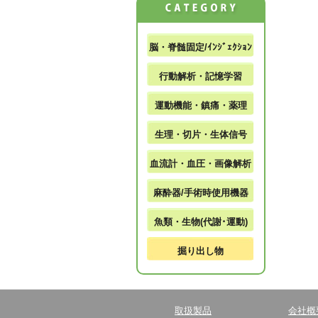
脳・脊髄固定/ｲﾝｼﾞｪｸｼｮﾝ
行動解析・記憶学習
運動機能・鎮痛・薬理
生理・切片・生体信号
血流計・血圧・画像解析
麻酔器/手術時使用機器
魚類・生物(代謝･運動)
掘り出し物
取扱製品
会社概