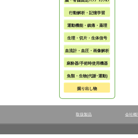
脳・脊髄固定/ｲﾝｼﾞｪｸｼｮﾝ
行動解析・記憶学習
運動機能・鎮痛・薬理
生理・切片・生体信号
血流計・血圧・画像解析
麻酔器/手術時使用機器
魚類・生物(代謝･運動)
掘り出し物
取扱製品
会社概