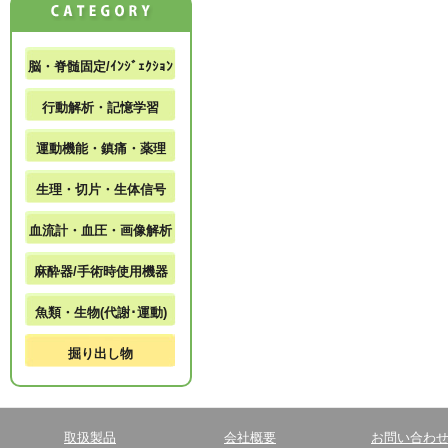
脳・脊髄固定/ｲﾝｼﾞｪｸｼｮﾝ
行動解析・記憶学習
運動機能・鎮痛・薬理
生理・切片・生体信号
血流計・血圧・画像解析
麻酔器/手術時使用機器
魚類・生物(代謝･運動)
掘り出し物
取扱製品
会社概要
お問い合わ