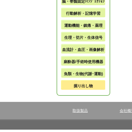
脳・脊髄固定/ｲﾝｼﾞｪｸｼｮﾝ
行動解析・記憶学習
運動機能・鎮痛・薬理
生理・切片・生体信号
血流計・血圧・画像解析
麻酔器/手術時使用機器
魚類・生物(代謝･運動)
掘り出し物
取扱製品
会社概