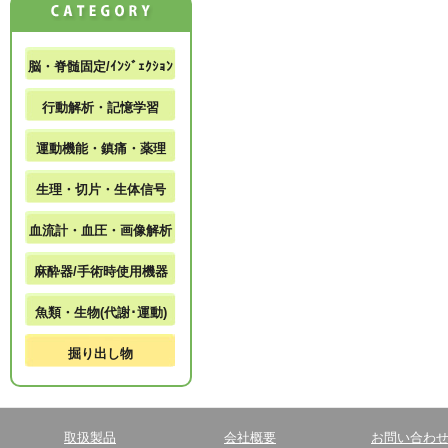
脳・脊髄固定/ｲﾝｼﾞｪｸｼｮﾝ
行動解析・記憶学習
運動機能・鎮痛・薬理
生理・切片・生体信号
血流計・血圧・画像解析
麻酔器/手術時使用機器
魚類・生物(代謝･運動)
掘り出し物
取扱製品
会社概要
お問い合わ