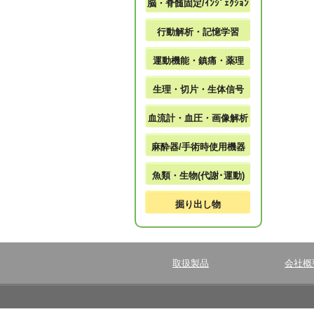
脳・脊髄固定/ｲﾝｼﾞｪｸｼｮﾝ
行動解析・記憶学習
運動機能・鎮痛・薬理
生理・切片・生体信号
血流計・血圧・画像解析
麻酔器/手術時使用機器
魚類・生物(代謝･運動)
掘り出し物
取扱製品
会社概