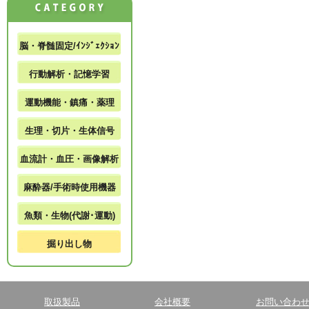
脳・脊髄固定/ｲﾝｼﾞｪｸｼｮﾝ
行動解析・記憶学習
運動機能・鎮痛・薬理
生理・切片・生体信号
血流計・血圧・画像解析
麻酔器/手術時使用機器
魚類・生物(代謝･運動)
掘り出し物
取扱製品
会社概要
お問い合わ