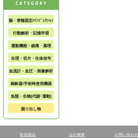
脳・脊髄固定/ｲﾝｼﾞｪｸｼｮﾝ
行動解析・記憶学習
運動機能・鎮痛・薬理
生理・切片・生体信号
血流計・血圧・画像解析
麻酔器/手術時使用機器
魚類・生物(代謝･運動)
掘り出し物
取扱製品
会社概要
お問い合わ