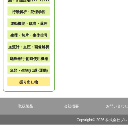
脳・脊髄固定/ｲﾝｼﾞｪｸｼｮﾝ
行動解析・記憶学習
運動機能・鎮痛・薬理
生理・切片・生体信号
血流計・血圧・画像解析
麻酔器/手術時使用機器
魚類・生物(代謝･運動)
掘り出し物
取扱製品
会社概要
お問い合わ
Copyright© 2026 株式会社ブ