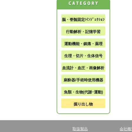
脳・脊髄固定/ｲﾝｼﾞｪｸｼｮﾝ
行動解析・記憶学習
運動機能・鎮痛・薬理
生理・切片・生体信号
血流計・血圧・画像解析
麻酔器/手術時使用機器
魚類・生物(代謝･運動)
掘り出し物
取扱製品
会社概