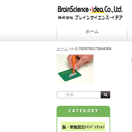
ホーム
ホーム
>>
0.7828700173544306
脳・脊髄固定/ｲﾝｼﾞｪｸｼｮﾝ