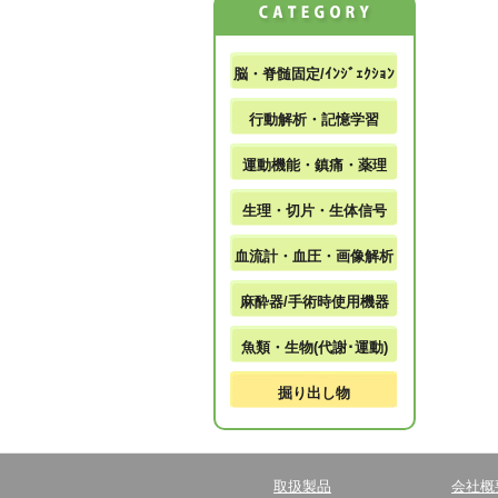
脳・脊髄固定/ｲﾝｼﾞｪｸｼｮﾝ
行動解析・記憶学習
運動機能・鎮痛・薬理
生理・切片・生体信号
血流計・血圧・画像解析
麻酔器/手術時使用機器
魚類・生物(代謝･運動)
掘り出し物
取扱製品
会社概