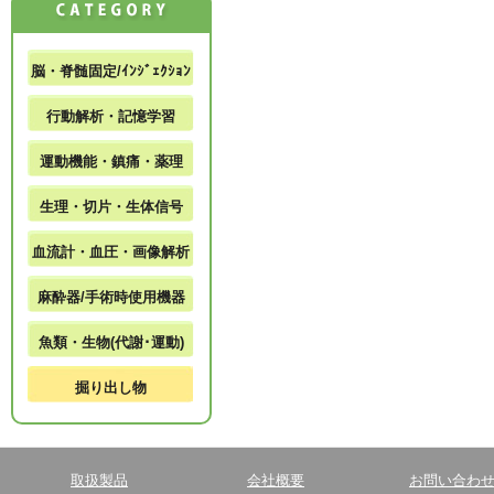
脳・脊髄固定/ｲﾝｼﾞｪｸｼｮﾝ
行動解析・記憶学習
運動機能・鎮痛・薬理
生理・切片・生体信号
血流計・血圧・画像解析
麻酔器/手術時使用機器
魚類・生物(代謝･運動)
掘り出し物
取扱製品
会社概要
お問い合わ