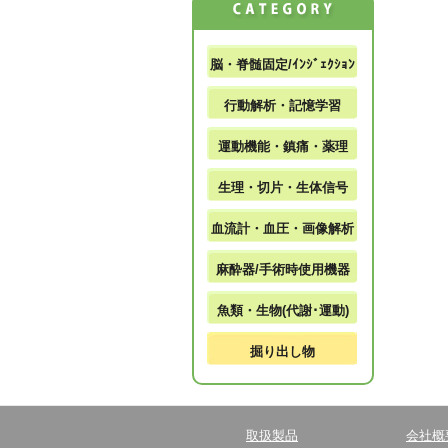
脳・脊髄固定/ｲﾝｼﾞｪｸｼｮﾝ
行動解析・記憶学習
運動機能・鎮痛・薬理
生理・切片・生体信号
血流計・血圧・画像解析
麻酔器/手術時使用機器
魚類・生物(代謝･運動)
掘り出し物
取扱製品
会社概