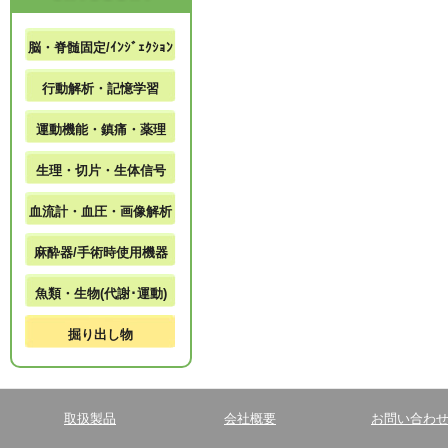
脳・脊髄固定/ｲﾝｼﾞｪｸｼｮﾝ
行動解析・記憶学習
運動機能・鎮痛・薬理
生理・切片・生体信号
血流計・血圧・画像解析
麻酔器/手術時使用機器
魚類・生物(代謝･運動)
掘り出し物
取扱製品
会社概要
お問い合わ