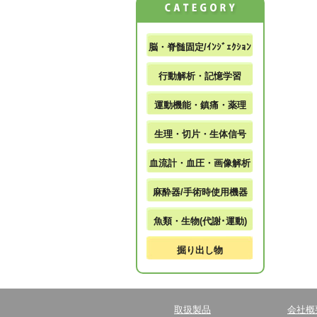
脳・脊髄固定/ｲﾝｼﾞｪｸｼｮﾝ
行動解析・記憶学習
運動機能・鎮痛・薬理
生理・切片・生体信号
血流計・血圧・画像解析
麻酔器/手術時使用機器
魚類・生物(代謝･運動)
掘り出し物
取扱製品
会社概