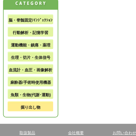
脳・脊髄固定/ｲﾝｼﾞｪｸｼｮﾝ
行動解析・記憶学習
運動機能・鎮痛・薬理
生理・切片・生体信号
血流計・血圧・画像解析
麻酔器/手術時使用機器
魚類・生物(代謝･運動)
掘り出し物
取扱製品
会社概要
お問い合わ