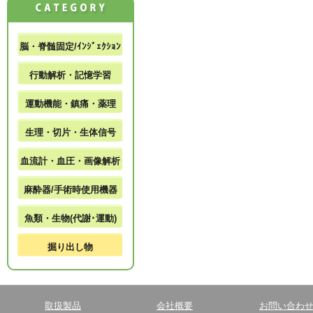
脳・脊髄固定/ｲﾝｼﾞｪｸｼｮﾝ
行動解析・記憶学習
運動機能・鎮痛・薬理
生理・切片・生体信号
血流計・血圧・画像解析
麻酔器/手術時使用機器
魚類・生物(代謝･運動)
掘り出し物
取扱製品
会社概要
お問い合わ