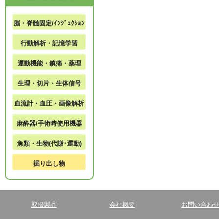
脳・脊髄固定/ｲﾝｼﾞｪｸｼｮﾝ
行動解析・記憶学習
運動機能・鎮痛・薬理
生理・切片・生体信号
血流計・血圧・画像解析
麻酔器/手術時使用機器
魚類・生物(代謝･運動)
掘り出し物
取扱製品
会社概要
お問い合わ